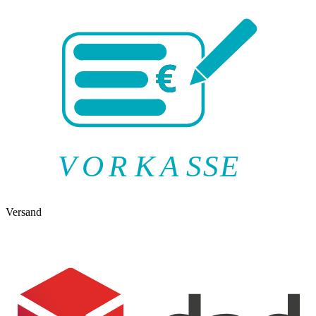
V
O
R
K
A
SSE
Versand