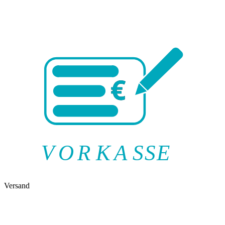
V
O
R
K
A
SSE
Versand