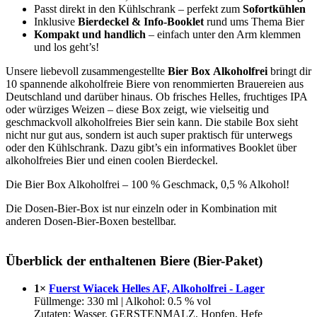
Passt direkt in den Kühlschrank – perfekt zum
Sofortkühlen
Inklusive
Bierdeckel & Info-Booklet
rund ums Thema Bier
Kompakt und handlich
– einfach unter den Arm klemmen
und los geht’s!
Unsere liebevoll zusammengestellte
Bier Box
Alkoholfrei
bringt dir
10 spannende alkoholfreie Biere von renommierten Brauereien aus
Deutschland und darüber hinaus. Ob frisches Helles, fruchtiges IPA
oder würziges Weizen – diese Box zeigt, wie vielseitig und
geschmackvoll alkoholfreies Bier sein kann. Die stabile Box sieht
nicht nur gut aus, sondern ist auch super praktisch für unterwegs
oder den Kühlschrank. Dazu gibt’s ein informatives Booklet über
alkoholfreies Bier und einen coolen Bierdeckel.
Die Bier Box Alkoholfrei – 100 % Geschmack, 0,5 % Alkohol!
Die Dosen-Bier-Box ist nur einzeln oder in Kombination mit
anderen Dosen-Bier-Boxen bestellbar.
Überblick der enthaltenen Biere (Bier-Paket)
1×
Fuerst Wiacek Helles AF, Alkoholfrei - Lager
Füllmenge: 330 ml | Alkohol: 0.5 % vol
Zutaten: Wasser, GERSTENMALZ, Hopfen, Hefe