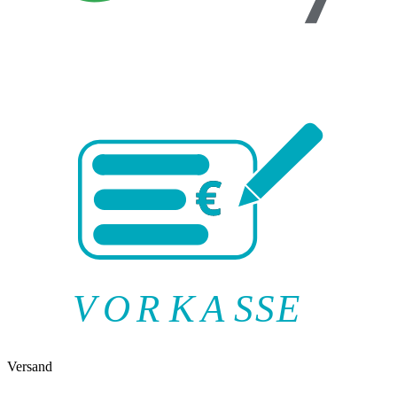
V
O
R
K
A
SSE
Versand