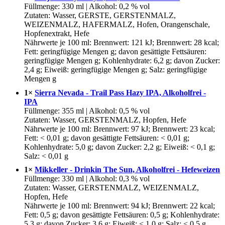
Füllmenge: 330 ml | Alkohol: 0,2 % vol
Zutaten: Wasser, GERSTE, GERSTENMALZ,
WEIZENMALZ, HAFERMALZ, Hofen, Orangenschale,
Hopfenextrakt, Hefe
Nährwerte je 100 ml: Brennwert: 121 kJ; Brennwert: 28 kcal;
Fett: geringfügige Mengen g; davon gesättigte Fettsäuren:
geringfügige Mengen g; Kohlenhydrate: 6,2 g; davon Zucker:
2,4 g; Eiweiß: geringfügige Mengen g; Salz: geringfügige
Mengen g
1×
Sierra Nevada - Trail Pass Hazy IPA, Alkoholfrei -
IPA
Füllmenge: 355 ml | Alkohol: 0,5 % vol
Zutaten: Wasser, GERSTENMALZ, Hopfen, Hefe
Nährwerte je 100 ml: Brennwert: 97 kJ; Brennwert: 23 kcal;
Fett: < 0,01 g; davon gesättigte Fettsäuren: < 0,01 g;
Kohlenhydrate: 5,0 g; davon Zucker: 2,2 g; Eiweiß: < 0,1 g;
Salz: < 0,01 g
1×
Mikkeller - Drinkin The Sun, Alkoholfrei - Hefeweizen
Füllmenge: 330 ml | Alkohol: 0,3 % vol
Zutaten: Wasser, GERSTENMALZ, WEIZENMALZ,
Hopfen, Hefe
Nährwerte je 100 ml: Brennwert: 94 kJ; Brennwert: 22 kcal;
Fett: 0,5 g; davon gesättigte Fettsäuren: 0,5 g; Kohlenhydrate:
5,3 g; davon Zucker: 3,6 g; Eiweiß: < 1,0 g; Salz: < 0,5 g