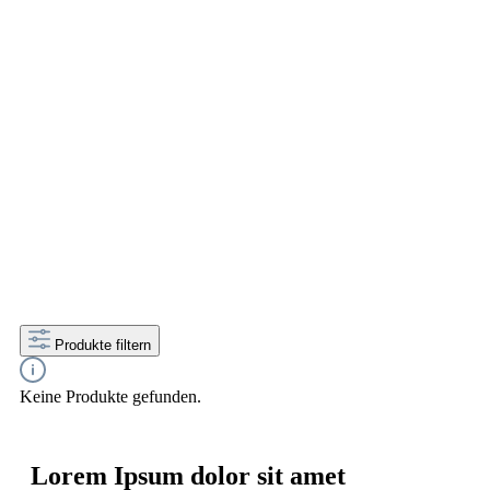
Eine große Auswahl an Bier
Geschenk-Paketen
Jetzt diese Biere hier bestellen und nach Hause
liefern lassen.
Produkte filtern
Keine Produkte gefunden.
Lorem Ipsum dolor sit amet