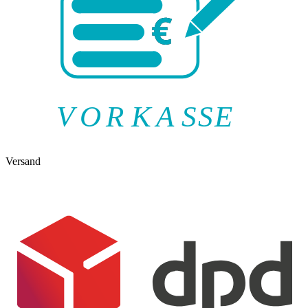
V
O
R
K
A
SSE
Versand