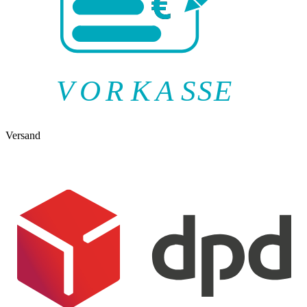
V
O
R
K
A
SSE
Versand