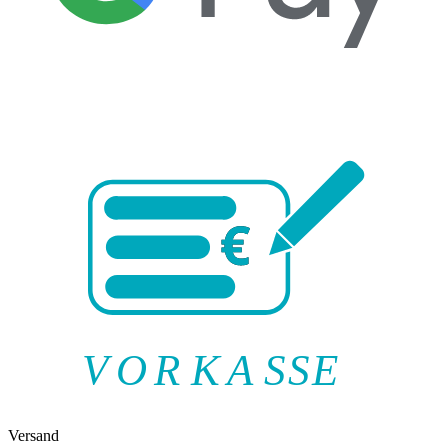
V
O
R
K
A
SSE
Versand