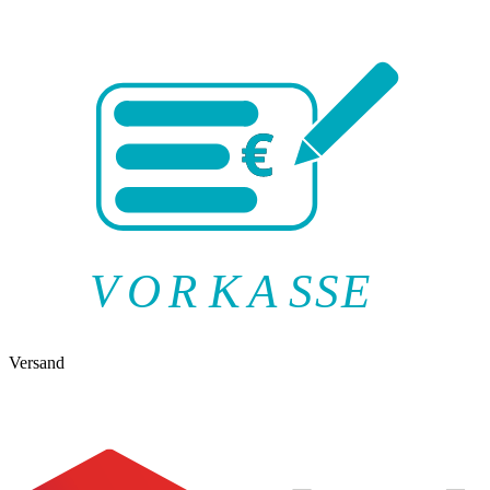
V
O
R
K
A
SSE
Versand