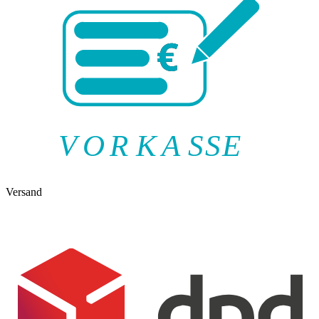
V
O
R
K
A
SSE
Versand